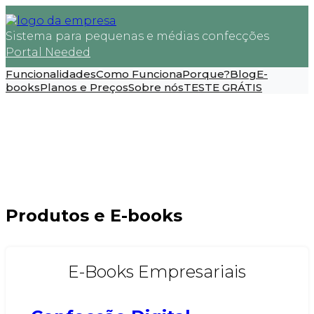
Sistema para pequenas e médias confecções
Portal Needed
Funcionalidades
Como Funciona
Porque?
Blog
E-
books
Planos e Preços
Sobre nós
TESTE GRÁTIS
Produtos e E-books
E-Books Empresariais